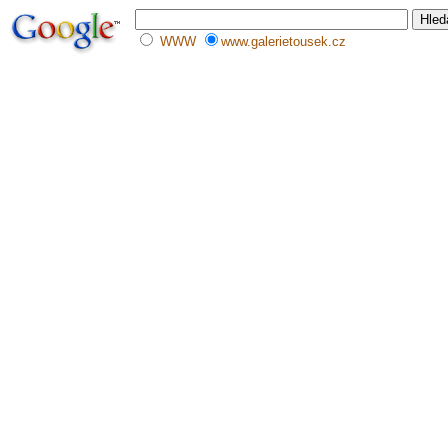
WWW
www.galerietousek.cz