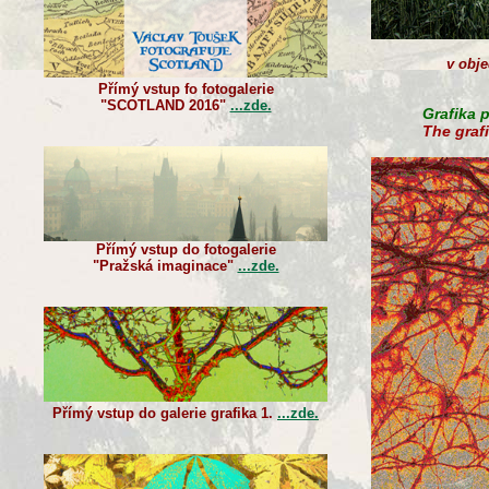
v
obje
Přímý vstup fo fotogalerie
"SCOTLAND 2016"
...zde.
Grafika p
The grafi
Přímý vstup do fotogalerie
"Pražská imaginace"
...zde.
Přímý vstup do galerie grafika 1.
...zde.