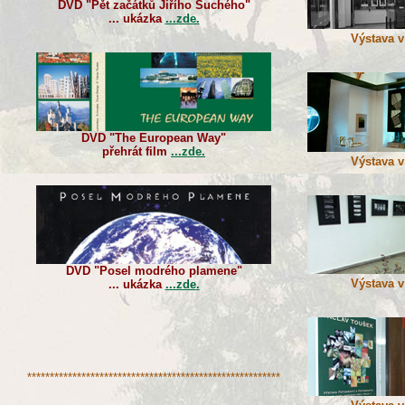
DVD "Pět začátků Jiřího Suchého"
... ukázka
...zde.
Výstava v
DVD "The European Way"
přehrát film
...zde.
Výstava v
DVD "Posel modrého plamene"
Výstava v
... ukázka
...zde
.
********************************************************