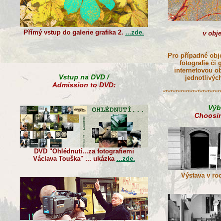
Přímý vstup do galerie grafika 2.
...zde.
v obj
Pro případné obj
fotografie či
internetovou o
Vstup na DVD /
jednotlivých
Admission to DVD:
***********************
Výb
Choosin
DVD "Ohlédnutí...za fotografiemi
Václava Touška" ... ukázka
...zde.
Výstava v ro