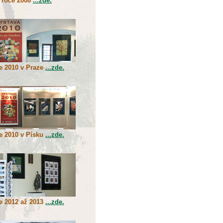
 roce 2008
...zde.
e 2010 v Praze
...zde.
e 2010 v Písku
...zde.
e 2012 až 2013
...zde.