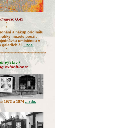
ednávce: G.45
*
*
ednání a nákup originálu
 grafiky můžete použít
bjednávku umístěnou v
 galeriích či
...zde.
*
*********************************
ěr výstav /
g exhibitions:
ce 1972 a 1974
...zde.