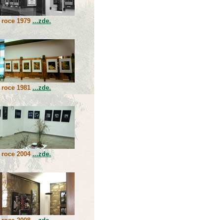
 roce 1979
...zde.
 roce 1981
...zde.
 roce 2004
...zde.