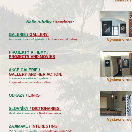
Výstava v
Naše rubriky /
sections
:
GALERIE /
GALLERY
:
Autorská obrazová galerie. /
Author´s visual gallery.
Výstava v roc
PROJEKTY A FILMY /
PROJECTS AND MOVIES
AKCE GALERIE /
GALLERY AND HER ACTION:
Informace o aktivitách galerie. /
Výstava v roc
Information on activities gallery.
ODKAZY /
LINKS
SLOVNÍKY /
DICTIONARIES:
Heslovité informace. /
Brief information.
Výstava v roc
ZAJÍMAVÉ /
INTERESTING:
Prezentace ze světa. /
Presentation from world.